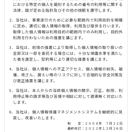
における特定の個人を識別するための番号の利用等に関する
法律、国が定める指針及びその他の規範を遵守します。
2．当社は、事業遂行のために必要な範囲内で利用目的を明確
に定め、適切に個人情報の取得、利用及び提供を行います。
取得した個人情報は利用目的の範囲内でのみ利用し、目的外
利用を行わないための措置を講じます。
3．当社は、前項の措置により取得した個人情報の取り扱いの
全部又は一部を委託する場合には、十分な保護水準を満たし
た者を選定し、契約等により適切な措置を講じます。
4．当社は、個人情報への不正アクセス、個人情報の紛失、破
壊、改ざん、漏えい等のリスクに対して合理的な安全対策及
び是正措置を講じます。
5．当社は、本人からの当該個人情報の開示、訂正、削除、利
用停止等の請求等及び苦情や相談に対して遅滞無く対応いた
します。
6．当社は、個人情報保護マネジメントシステムを継続的に見
直し、改善いたします。
制 定：２００８年 ７月２２日
最終改訂：２０２２年１２月２６日