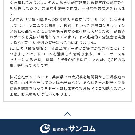
く在籍しております。そのため開発許可制度と監督官庁の認可条件
を把握しており、的確な申請書の作成、円滑な事業推進を行えま
す。
2点目の「品質・環境への取り組みを徹底していること」につきま
しては、サンコムでは測量士、技術士といった建設コンサルティン
グ業務の品質を支える資格保有者が多数在籍しているため、高品質
のデータを提供が可能となっています。また定期的に勉強会を実施
するなど新しい技術の習得にも余念はありません。
3点目の「最新技術による高品質データがご提供ができること」に
つきましては、ドローンを活用した情報収集や、3Dレーザースキ
ャナーによる計測、測量、3次元CADを活用した設計、QGISの活
用、等行っております。
株式会社サンコムでは、兵庫県での大規模宅地開発から工場敷地の
増設、山林を開発しての太陽光発電など、あらゆる土地開発・測量
調査を誠意をもってサポート致しますのでお気軽にご相談ください
ませ。お見積もりは無料で承ります。
ページトップへ